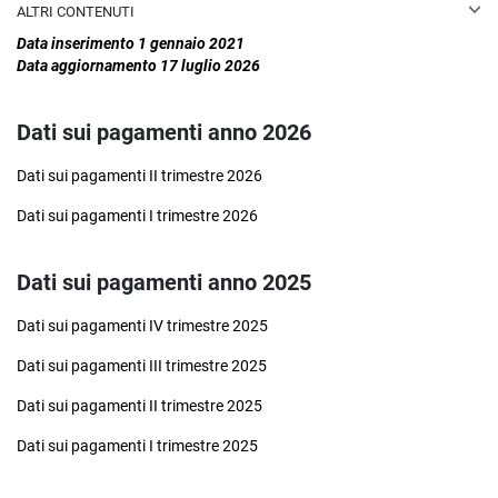
ALTRI CONTENUTI
Prevenzione della Corruzione
Data inserimento 1 gennaio 2021
Whistleblowing
Data aggiornamento 17 luglio 2026
PIAO
Piano triennale per la prevenzione della corruzione e della
Dati sui pagamenti anno 2026
trasparenza
Responsabile della prevenzione della corruzione e della trasparenza
Dati sui pagamenti II trimestre 2026
Regolamenti per la prevenzione e la repressione della corruzione e
dell’illegalità
Dati sui pagamenti I trimestre 2026
Relazione del responsabile della prevenzione della corruzione e della
trasparenza
Provvedimenti adottati dall’ANAC ed atti di adeguamento a tali
Dati sui pagamenti anno 2025
provvedimenti
Atti di accertamento delle violazioni
Dati sui pagamenti IV trimestre 2025
Accesso civico
Dati sui pagamenti III trimestre 2025
Accesso civico semplice concernente dati, documenti e
informazione soggetti a pubblicazione obbligatoria
Dati sui pagamenti II trimestre 2025
Accesso civico generalizzato concernente dati e documenti ulteriori
Registro degli accessi
Dati sui pagamenti I trimestre 2025
Accessibilità e Catalogo dei dati, metadati e banche dati