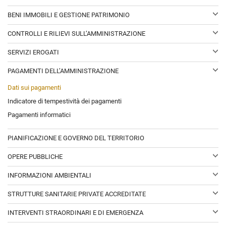
Atti di concessione
distintamente per ogni procedura
Bilancio preventivo e consuntivo
BENI IMMOBILI E GESTIONE PATRIMONIO
Piano degli indicatori e dei risultati attesi di bilancio
Patrimonio immobiliare
CONTROLLI E RILIEVI SULL’AMMINISTRAZIONE
Canoni di locazione o affitto
Organi di controllo o altri con funzioni analoghe
SERVIZI EROGATI
Organi di revisione amministrativa e contabile
Servizi resi ad utenti esterni
Corte dei Conti
PAGAMENTI DELL’AMMINISTRAZIONE
Carta dei servizi e standard di qualità
Dati sui pagamenti
Costi contabilizzati
Indicatore di tempestività dei pagamenti
Servizi in rete
Pagamenti informatici
PIANIFICAZIONE E GOVERNO DEL TERRITORIO
OPERE PUBBLICHE
Nuclei di valutazione e verifica degli investimenti pubblici
INFORMAZIONI AMBIENTALI
Atti di programmazione delle opere pubbliche
Informazioni ambientali
Tempi costi e indicatori di realizzazione delle opere pubbliche
STRUTTURE SANITARIE PRIVATE ACCREDITATE
Strutture sanitarie private accreditate
INTERVENTI STRAORDINARI E DI EMERGENZA
Interventi straordinari e di emergenza