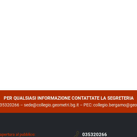
PER QUALSIASI INFORMAZIONE CONTATTATE LA SEGRETERIA
 035320266 –
sede@collegio.geometri.bg.it
– PEC:
collegio.bergamo@geop
035320266
 apertura al pubblico: