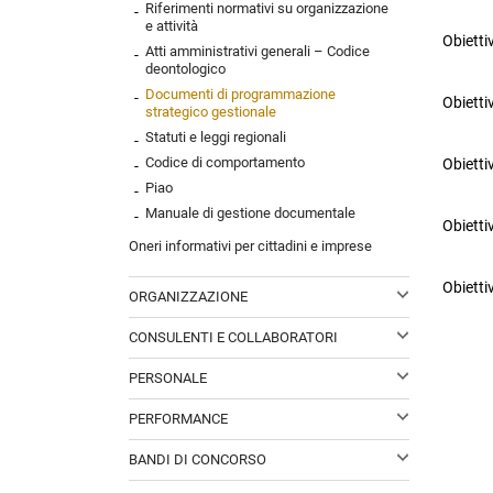
Riferimenti normativi su organizzazione
e attività
Obietti
Atti amministrativi generali – Codice
deontologico
Documenti di programmazione
Obietti
strategico gestionale
Statuti e leggi regionali
Codice di comportamento
Obietti
Piao
Manuale di gestione documentale
Obietti
Oneri informativi per cittadini e imprese
Obietti
ORGANIZZAZIONE
Titolari di incarichi politici, di
CONSULENTI E COLLABORATORI
amministrazione, di direzione o di governo
Titolari di incarichi di collaborazione o
Sanzioni per mancata comunicazione dei
PERSONALE
consulenza
dati
Titolari di incarichi dirigenziali
PERFORMANCE
Rendiconti gruppi consiliari
amministrativi di vertice
Sistema di misurazione e valutazione della
regionali/provinciali
Titolari di incarichi dirigenziali (dirigenti
BANDI DI CONCORSO
performance
Articolazione degli uffici
non generali)
Bandi di concorso
Piano della performance